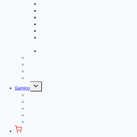
Chromebook Datenschutz
Chromebook Papierkorb aktivieren
Chromebook Streaming
Google Assistant auf Chromebook aktivieren
Chromebook geht nicht an? Das ist die Lösung!
Chromebook Videoschnitt und
Videobearbeitung
Windows auf Chromebook für Unternehmen
Linux Tutorial
Linux App Store
Programmieren auf Chromebook
Google Tutorials (z.B. Google Docs)
Untermenü
Gaming
öffnen
Chromebook Gaming
Steam auf Chromebook installieren
Minecraft auf Chromebook spielen
Die besten Browsergames kostenlos spielen
GeForce Now
Chromebook Shop