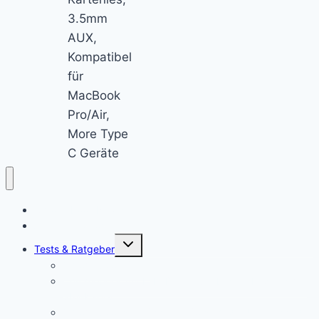
3.5mm
AUX,
Kompatibel
für
MacBook
Pro/Air,
More Type
C Geräte
Chromebook News
Aktuelle Videos
Untermenü
Tests & Ratgeber
öffnen
Chromebook Stifte
Chromebook mit LTE: Die aktuell besten Laptops mit
SIM-Karte!
Chromebooks für Schulen: So sieht der Unterricht der