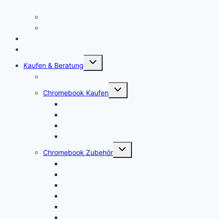
Zukunft aus
Chromebook für Unternehmen
Chromebook für Uni und Studenten
Forum
Mein Account
Untermenü
Kaufen & Beratung
öffnen
Chromebook Angebote
Untermenü
Chromebook Kaufen
öffnen
Acer Chromebook kaufen | Vergleich & Test
Lenovo Chromebook kaufen | Vergleich & Test
HP Chromebook kaufen | Vergleich & Test
ASUS Chromebook kaufen | Vergleich & Test
Untermenü
Chromebook Zubehör
öffnen
USI Stift kaufen
Chromebook Stift: Das sind die Besten!
Maus kaufen
Chromebook Drucker kaufen
SD Karte kaufen
Externe Festplatte kaufen