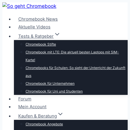
Zum
Inhalt
Chromebook News
springen
Aktuelle Videos
Tests & Ratgeber
Chromebook Stifte
Chromebook mit LTE: Die aktuell besten Laptops mit SIM-
Karte!
Chromebooks für Schulen: So sieht der Unterricht der Zukunft
aus
Chromebook für Unternehmen
Chromebook für Uni und Studenten
Forum
Mein Account
Kaufen & Beratung
Chromebook Angebote