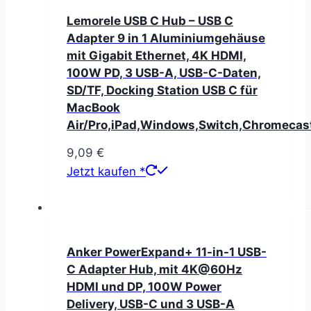
Lemorele USB C Hub – USB C
Adapter 9 in 1 Aluminiumgehäuse
mit Gigabit Ethernet, 4K HDMI,
100W PD, 3 USB-A, USB-C-Daten,
SD/TF, Docking Station USB C für
MacBook
Air/Pro,iPad,Windows,Switch,Chromecas
9,09
€
Jetzt kaufen *
Anker PowerExpand+ 11-in-1 USB-
C Adapter Hub, mit 4K@60Hz
HDMI und DP, 100W Power
Delivery, USB-C und 3 USB-A