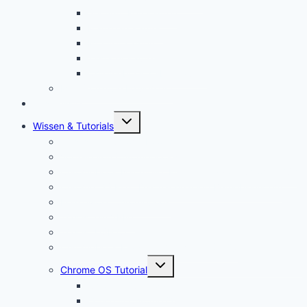
Security Key kaufen
Mauspad kaufen
Monitor kaufen
Tastatur kaufen
Chromebook Kabel kaufen
Mein YouTube Equipment
Bestenliste
Untermenü
Wissen & Tutorials
öffnen
Was ist ein Chromebook?
Vorteile von Chromebooks
Chromebook Nachteile: Finger Weg von Chrome OS?
Chrome OS Flex: Das nachhaltige Betriebssystem
Framework Chromebook
Was ist ein VPN?
Was ist USB C?
Chromebook Fragen + Antworten (FAQ)
Untermenü
Chrome OS Tutorial
öffnen
Chrome OS Update
Office in Chrome OS