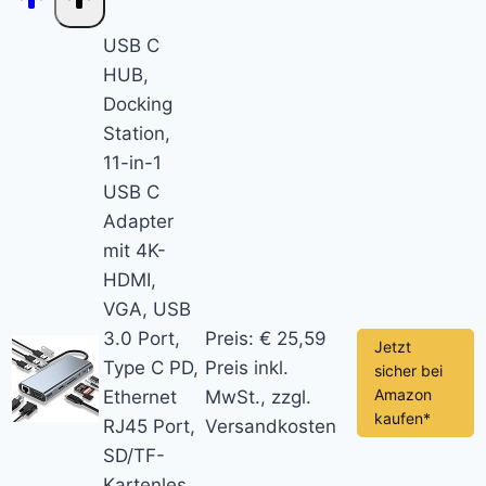
USB C
HUB,
Docking
Station,
11-in-1
USB C
Adapter
mit 4K-
HDMI,
VGA, USB
3.0 Port,
Preis: € 25,59
Jetzt
Type C PD,
Preis inkl.
sicher bei
Amazon
Ethernet
MwSt., zzgl.
kaufen*
RJ45 Port,
Versandkosten
SD/TF-
Kartenles,