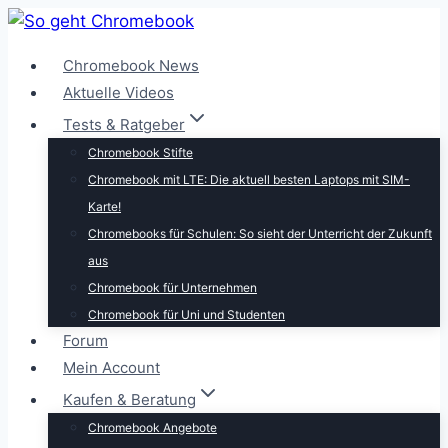
Zum
Inhalt
Chromebook News
springen
Aktuelle Videos
Tests & Ratgeber
Chromebook Stifte
Chromebook mit LTE: Die aktuell besten Laptops mit SIM-
Karte!
Chromebooks für Schulen: So sieht der Unterricht der Zukunft
aus
Chromebook für Unternehmen
Chromebook für Uni und Studenten
Forum
Mein Account
Kaufen & Beratung
Chromebook Angebote