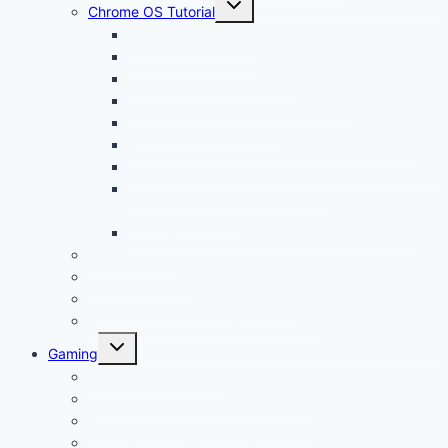
Chrome OS Tutorial
öffnen
Chrome OS Update
Office in Chrome OS
Chromebook Datenschutz
Chromebook Papierkorb aktivieren
Chromebook Streaming
Google Assistant auf Chromebook aktivieren
Chromebook geht nicht an? Das ist die Lösung!
Chromebook Videoschnitt und
Videobearbeitung
Windows auf Chromebook für Unternehmen
Linux Tutorial
Linux App Store
Programmieren auf Chromebook
Google Tutorials (z.B. Google Docs)
Untermenü
Gaming
öffnen
Chromebook Gaming
Steam auf Chromebook installieren
Minecraft auf Chromebook spielen
Die besten Browsergames kostenlos spielen