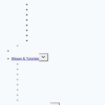
Chromebook Drucker kaufen
SD Karte kaufen
Externe Festplatte kaufen
Security Key kaufen
Mauspad kaufen
Monitor kaufen
Tastatur kaufen
Chromebook Kabel kaufen
Mein YouTube Equipment
Bestenliste
Untermenü
Wissen & Tutorials
öffnen
Was ist ein Chromebook?
Vorteile von Chromebooks
Chromebook Nachteile: Finger Weg von Chrome OS?
Chrome OS Flex: Das nachhaltige Betriebssystem
Framework Chromebook
Was ist ein VPN?
Was ist USB C?
Chromebook Fragen + Antworten (FAQ)
Untermenü