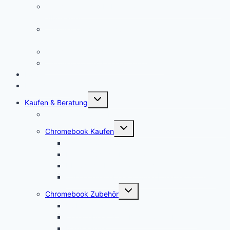
Chromebook mit LTE: Die aktuell besten Laptops mit
SIM-Karte!
Chromebooks für Schulen: So sieht der Unterricht der
Zukunft aus
Chromebook für Unternehmen
Chromebook für Uni und Studenten
Forum
Mein Account
Untermenü
Kaufen & Beratung
öffnen
Chromebook Angebote
Untermenü
Chromebook Kaufen
öffnen
Acer Chromebook kaufen | Vergleich & Test
Lenovo Chromebook kaufen | Vergleich & Test
HP Chromebook kaufen | Vergleich & Test
ASUS Chromebook kaufen | Vergleich & Test
Untermenü
Chromebook Zubehör
öffnen
USI Stift kaufen
Chromebook Stift: Das sind die Besten!
Maus kaufen