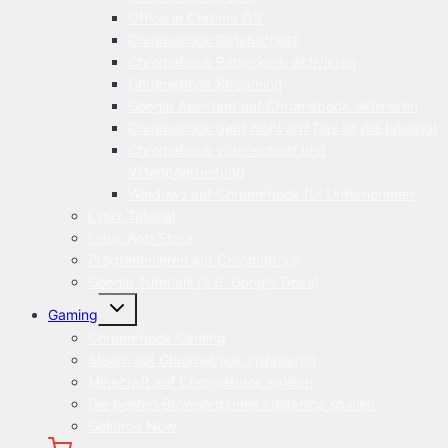
Office in Chrome OS
Chromebook Datenschutz
Chromebook Papierkorb aktivieren
Chromebook Streaming
Google Assistant auf Chromebook aktivieren
Chromebook geht nicht an? Das ist die Lösung!
Chromebook Videoschnitt und
Videobearbeitung
Windows auf Chromebook für Unternehmen
Linux Tutorial
Linux App Store
Programmieren auf Chromebook
Google Tutorials (z.B. Google Docs)
Untermenü
Gaming
öffnen
Chromebook Gaming
Steam auf Chromebook installieren
Minecraft auf Chromebook spielen
Die besten Browsergames kostenlos spielen
GeForce Now