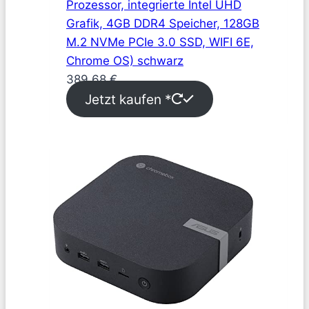
Prozessor, integrierte Intel UHD
Grafik, 4GB DDR4 Speicher, 128GB
M.2 NVMe PCIe 3.0 SSD, WIFI 6E,
Chrome OS) schwarz
389,68
€
Jetzt kaufen *