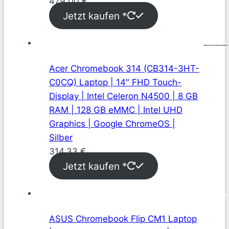
479,00
€
Jetzt kaufen *
Acer Chromebook 314 (CB314-3HT-
C0CQ) Laptop | 14″ FHD Touch-
Display | Intel Celeron N4500 | 8 GB
RAM | 128 GB eMMC | Intel UHD
Graphics | Google ChromeOS |
Silber
314,33
€
Jetzt kaufen *
ASUS Chromebook Flip CM1 Laptop