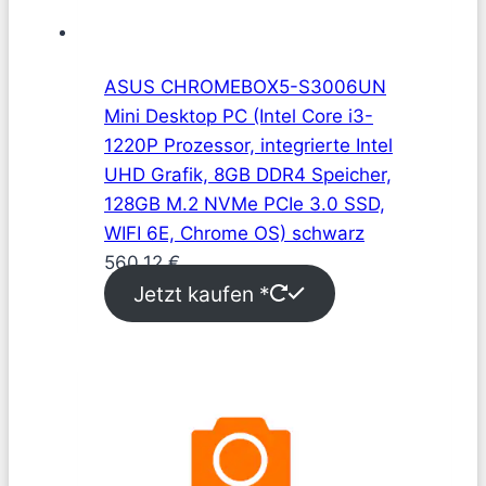
ASUS CHROMEBOX5-S3006UN
Mini Desktop PC (Intel Core i3-
1220P Prozessor, integrierte Intel
UHD Grafik, 8GB DDR4 Speicher,
128GB M.2 NVMe PCIe 3.0 SSD,
WIFI 6E, Chrome OS) schwarz
560,12
€
Jetzt kaufen *