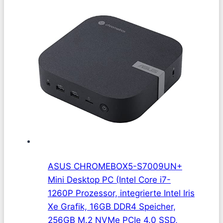
ASUS CHROMEBOX5-S7009UN+
Mini Desktop PC (Intel Core i7-
1260P Prozessor, integrierte Intel Iris
Xe Grafik, 16GB DDR4 Speicher,
256GB M.2 NVMe PCIe 4.0 SSD,