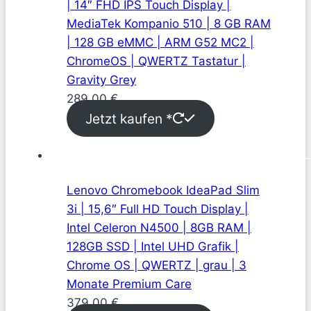
| 14″ FHD IPS Touch Display |
MediaTek Kompanio 510 | 8 GB RAM
| 128 GB eMMC | ARM G52 MC2 |
ChromeOS | QWERTZ Tastatur |
Gravity Grey
289,00
€
Jetzt kaufen *
Lenovo Chromebook IdeaPad Slim
3i | 15,6″ Full HD Touch Display |
Intel Celeron N4500 | 8GB RAM |
128GB SSD | Intel UHD Grafik |
Chrome OS | QWERTZ | grau | 3
Monate Premium Care
379,00
€