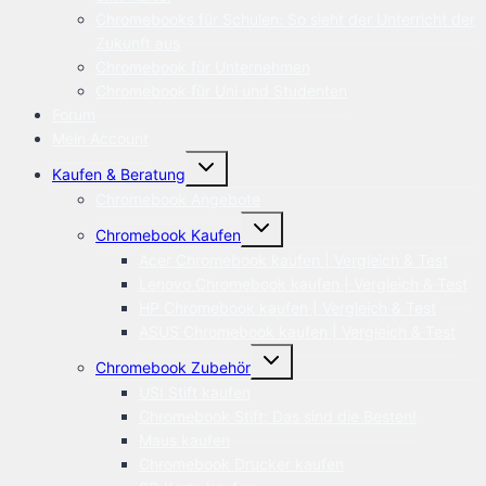
Chromebooks für Schulen: So sieht der Unterricht der
Zukunft aus
Chromebook für Unternehmen
Chromebook für Uni und Studenten
Forum
Mein Account
Untermenü
Kaufen & Beratung
öffnen
Chromebook Angebote
Untermenü
Chromebook Kaufen
öffnen
Acer Chromebook kaufen | Vergleich & Test
Lenovo Chromebook kaufen | Vergleich & Test
HP Chromebook kaufen | Vergleich & Test
ASUS Chromebook kaufen | Vergleich & Test
Untermenü
Chromebook Zubehör
öffnen
USI Stift kaufen
Chromebook Stift: Das sind die Besten!
Maus kaufen
Chromebook Drucker kaufen