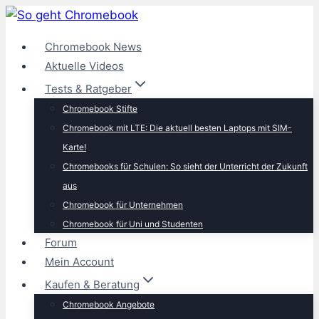
Zum
Inhalt
Chromebook News
springen
Aktuelle Videos
Tests & Ratgeber
Chromebook Stifte
Chromebook mit LTE: Die aktuell besten Laptops mit SIM-
Karte!
Chromebooks für Schulen: So sieht der Unterricht der Zukunft
aus
Chromebook für Unternehmen
Chromebook für Uni und Studenten
Forum
Mein Account
Kaufen & Beratung
Chromebook Angebote