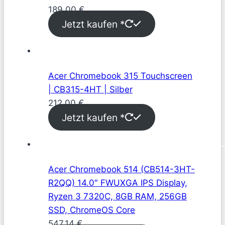
189,00
€
Jetzt kaufen *
Acer Chromebook 315 Touchscreen
| CB315-4HT | Silber
212,00
€
Jetzt kaufen *
Acer Chromebook 514 (CB514-3HT-
R2QQ) 14.0″ FWUXGA IPS Display,
Ryzen 3 7320C, 8GB RAM, 256GB
SSD, ChromeOS Core
547,14
€