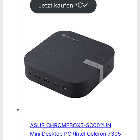
Jetzt kaufen *
ASUS CHROMEBOX5-SC002UN
Mini Desktop PC (Intel Celeron 7305