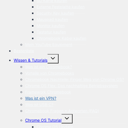
SD Karte kaufen
Externe Festplatte kaufen
Security Key kaufen
Mauspad kaufen
Monitor kaufen
Tastatur kaufen
Chromebook Kabel kaufen
Mein YouTube Equipment
Bestenliste
Untermenü
Wissen & Tutorials
öffnen
Was ist ein Chromebook?
Vorteile von Chromebooks
Chromebook Nachteile: Finger Weg von Chrome OS?
Chrome OS Flex: Das nachhaltige Betriebssystem
Framework Chromebook
Was ist ein VPN?
Was ist USB C?
Chromebook Fragen + Antworten (FAQ)
Untermenü
Chrome OS Tutorial
öffnen
Chrome OS Update