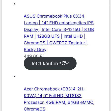
ASUS Chromebook Plus CX34
Laptop | 14″ FHD entspiegeltes IPS
Display | Intel Core i3-1215U | 8 GB
RAM | 128GB UFS | Intel UHD |
ChromeOS | QWERTZ Tastatur |
Rocky Grey
449,00
€
Jetzt kaufen *
Acer Chromebook (CB314-2H-
K0VA) 14,0″ Full HD, MT8183
Prozessor, 4GB RAM, 64GB eMMC,
ChromeOS