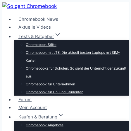
Zum
Inhalt
Chromebook News
springen
Aktuelle Videos
Tests & Ratgeber
Chromebook Stifte
Chromebook mit LTE: Die aktuell besten Laptops mit SIM-
Karte!
Chromebooks für Schulen: So sieht der Unterricht der Zukunft
aus
Chromebook für Unternehmen
Chromebook für Uni und Studenten
Forum
Mein Account
Kaufen & Beratung
Chromebook Angebote