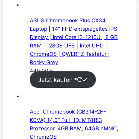
ASUS Chromebook Plus CX34
Laptop | 14″ FHD entspiegeltes IPS
Display | Intel Core i3-1215U | 8 GB
RAM | 128GB UFS | Intel UHD |
ChromeOS | QWERTZ Tastatur |
Rocky Grey
449,00
€
Jetzt kaufen *
Acer Chromebook (CB314-2H-
K0VA) 14,0″ Full HD, MT8183
Prozessor, 4GB RAM, 64GB eMMC,
ChromeOS