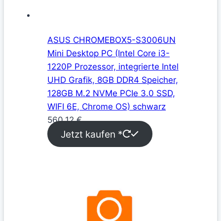
ASUS CHROMEBOX5-S3006UN
Mini Desktop PC (Intel Core i3-
1220P Prozessor, integrierte Intel
UHD Grafik, 8GB DDR4 Speicher,
128GB M.2 NVMe PCIe 3.0 SSD,
WIFI 6E, Chrome OS) schwarz
560,12
€
Jetzt kaufen *