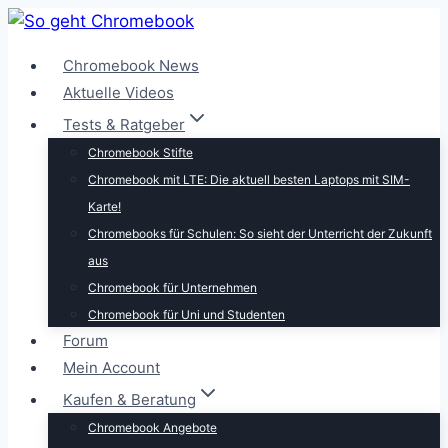
Zum
Inhalt
Chromebook News
springen
Aktuelle Videos
Tests & Ratgeber
Chromebook Stifte
Chromebook mit LTE: Die aktuell besten Laptops mit SIM-
Karte!
Chromebooks für Schulen: So sieht der Unterricht der Zukunft
aus
Chromebook für Unternehmen
Chromebook für Uni und Studenten
Forum
Mein Account
Kaufen & Beratung
Chromebook Angebote