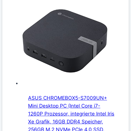
ASUS CHROMEBOX5-S7009UN+
Mini Desktop PC (Intel Core i7-
1260P Prozessor, integrierte Intel Iris
Xe Grafik, 16GB DDR4 Speicher,
256GB M.2 NVMe PCIe 4.0 SSD,