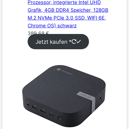
Prozessor, integrierte Intel UHD
Grafik, 4GB DDR4 Speicher, 128GB
M.2 NVMe PCIe 3.0 SSD, WIFI 6E,
Chrome OS) schwarz
389,68
€
Jetzt kaufen *