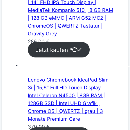
| 14″ FHD IPS Touch Display |
MediaTek Kompanio 510 | 8 GB RAM
| 128 GB eMMC | ARM G52 MC2 |
ChromeOS | QWERTZ Tastatur |
Gravity Grey
289,00
€
Jetzt kaufen *
Lenovo Chromebook IdeaPad Slim
3i | 15,6″ Full HD Touch Display |
Intel Celeron N4500 | 8GB RAM |
128GB SSD | Intel UHD Grafik |
Chrome OS | QWERTZ | grau | 3
Monate Premium Care
379,00
€