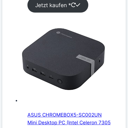
Jetzt kaufen *
ASUS CHROMEBOX5-SC002UN
Mini Desktop PC (Intel Celeron 7305