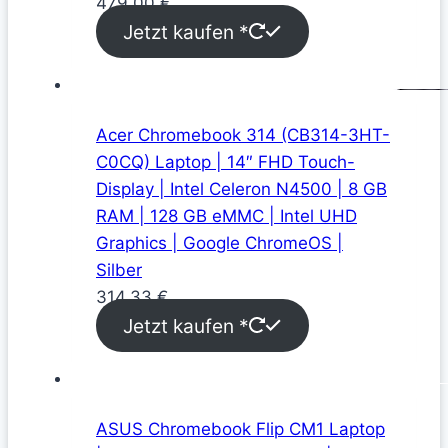
479,00
€
Jetzt kaufen *
Acer Chromebook 314 (CB314-3HT-
C0CQ) Laptop | 14″ FHD Touch-
Display | Intel Celeron N4500 | 8 GB
RAM | 128 GB eMMC | Intel UHD
Graphics | Google ChromeOS |
Silber
314,33
€
Jetzt kaufen *
ASUS Chromebook Flip CM1 Laptop