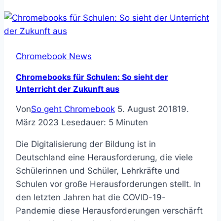
Chromebook:
Bedrock
Edition
ab
Chromebook News
sofort
verfügbar!
Chromebooks für Schulen: So sieht der
Unterricht der Zukunft aus
Von
So geht Chromebook
5. August 2018
19.
März 2023
Lesedauer:
5
Minuten
Die Digitalisierung der Bildung ist in
Deutschland eine Herausforderung, die viele
Schülerinnen und Schüler, Lehrkräfte und
Schulen vor große Herausforderungen stellt. In
den letzten Jahren hat die COVID-19-
Pandemie diese Herausforderungen verschärft