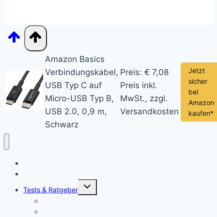
Amazon Basics
Jetzt
Verbindungskabel,
Preis: € 7,08
sicher
USB Typ C auf
Preis inkl.
bei
Micro-USB Typ B,
MwSt., zzgl.
Amazon
USB 2.0, 0,9 m,
Versandkosten
kaufen*
Schwarz
Chromebook News
Aktuelle Videos
Untermenü
Tests & Ratgeber
öffnen
Chromebook Stifte
Chromebook mit LTE: Die aktuell besten Laptops mit