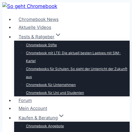
Zum
Inhalt
Chromebook News
springen
Aktuelle Videos
Tests & Ratgeber
Chromebook Stifte
Chromebook mit LTE: Die aktuell besten Laptops mit SIM-
Karte!
Chromebooks für Schulen: So sieht der Unterricht der Zukunft
aus
Chromebook für Unternehmen
Chromebook für Uni und Studenten
Forum
Mein Account
Kaufen & Beratung
Chromebook Angebote