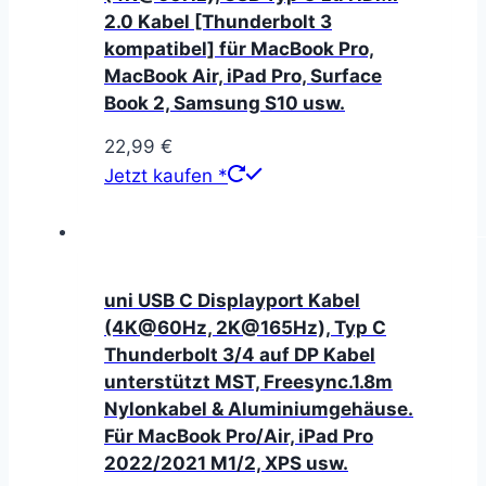
2.0 Kabel [Thunderbolt 3
kompatibel] für MacBook Pro,
MacBook Air, iPad Pro, Surface
Book 2, Samsung S10 usw.
22,99
€
Jetzt kaufen *
uni USB C Displayport Kabel
(4K@60Hz, 2K@165Hz), Typ C
Thunderbolt 3/4 auf DP Kabel
unterstützt MST, Freesync.1.8m
Nylonkabel & Aluminiumgehäuse.
Für MacBook Pro/Air, iPad Pro
2022/2021 M1/2, XPS usw.