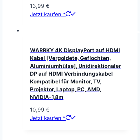
13,99
€
Jetzt kaufen *
WARRKY 4K DisplayPort auf HDMI
Kabel [Vergoldete, Geflochten,
Aluminiumhülse], Unidirektionaler
DP auf HDMI Verbindungskabel
Kompatibel für Monitor, TV,
Projektor, Laptop, PC, AMD,
NVIDIA-1,8m
10,99
€
Jetzt kaufen *