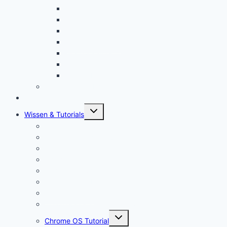
SD Karte kaufen
Externe Festplatte kaufen
Security Key kaufen
Mauspad kaufen
Monitor kaufen
Tastatur kaufen
Chromebook Kabel kaufen
Mein YouTube Equipment
Bestenliste
Untermenü
Wissen & Tutorials
öffnen
Was ist ein Chromebook?
Vorteile von Chromebooks
Chromebook Nachteile: Finger Weg von Chrome OS?
Chrome OS Flex: Das nachhaltige Betriebssystem
Framework Chromebook
Was ist ein VPN?
Was ist USB C?
Chromebook Fragen + Antworten (FAQ)
Untermenü
Chrome OS Tutorial
öffnen