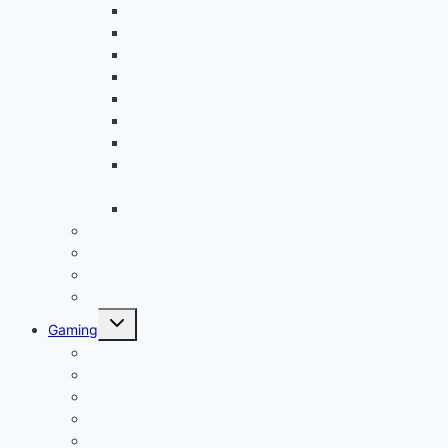
Chrome OS Update
Office in Chrome OS
Chromebook Datenschutz
Chromebook Papierkorb aktivieren
Chromebook Streaming
Google Assistant auf Chromebook aktivieren
Chromebook geht nicht an? Das ist die Lösung!
Chromebook Videoschnitt und
Videobearbeitung
Windows auf Chromebook für Unternehmen
Linux Tutorial
Linux App Store
Programmieren auf Chromebook
Google Tutorials (z.B. Google Docs)
Untermenü
Gaming
öffnen
Chromebook Gaming
Steam auf Chromebook installieren
Minecraft auf Chromebook spielen
Die besten Browsergames kostenlos spielen
GeForce Now