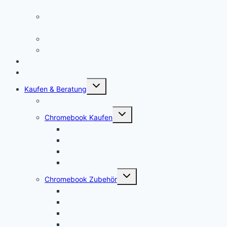
SIM-Karte!
Chromebooks für Schulen: So sieht der Unterricht der
Zukunft aus
Chromebook für Unternehmen
Chromebook für Uni und Studenten
Forum
Mein Account
Untermenü
Kaufen & Beratung
öffnen
Chromebook Angebote
Untermenü
Chromebook Kaufen
öffnen
Acer Chromebook kaufen | Vergleich & Test
Lenovo Chromebook kaufen | Vergleich & Test
HP Chromebook kaufen | Vergleich & Test
ASUS Chromebook kaufen | Vergleich & Test
Untermenü
Chromebook Zubehör
öffnen
USI Stift kaufen
Chromebook Stift: Das sind die Besten!
Maus kaufen
Chromebook Drucker kaufen