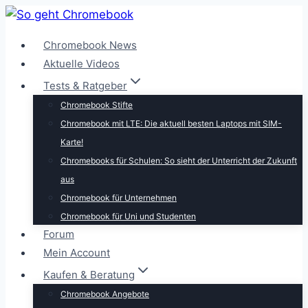
Zum
Inhalt
Chromebook News
springen
Aktuelle Videos
Tests & Ratgeber
Chromebook Stifte
Chromebook mit LTE: Die aktuell besten Laptops mit SIM-
Karte!
Chromebooks für Schulen: So sieht der Unterricht der Zukunft
aus
Chromebook für Unternehmen
Chromebook für Uni und Studenten
Forum
Mein Account
Kaufen & Beratung
Chromebook Angebote