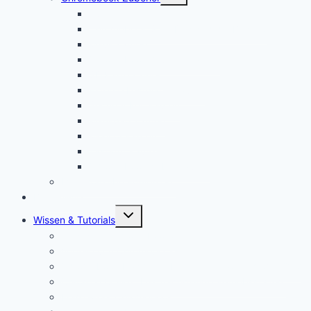
USI Stift kaufen
Chromebook Stift: Das sind die Besten!
Maus kaufen
Chromebook Drucker kaufen
SD Karte kaufen
Externe Festplatte kaufen
Security Key kaufen
Mauspad kaufen
Monitor kaufen
Tastatur kaufen
Chromebook Kabel kaufen
Mein YouTube Equipment
Bestenliste
Untermenü
Wissen & Tutorials
öffnen
Was ist ein Chromebook?
Vorteile von Chromebooks
Chromebook Nachteile: Finger Weg von Chrome OS?
Chrome OS Flex: Das nachhaltige Betriebssystem
Framework Chromebook