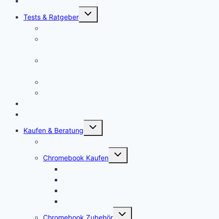
Aktuelle Videos
Untermenü
Tests & Ratgeber
öffnen
Chromebook Stifte
Chromebook mit LTE: Die aktuell besten Laptops mit
SIM-Karte!
Chromebooks für Schulen: So sieht der Unterricht der
Zukunft aus
Chromebook für Unternehmen
Chromebook für Uni und Studenten
Forum
Mein Account
Untermenü
Kaufen & Beratung
öffnen
Chromebook Angebote
Untermenü
Chromebook Kaufen
öffnen
Acer Chromebook kaufen | Vergleich & Test
Lenovo Chromebook kaufen | Vergleich & Test
HP Chromebook kaufen | Vergleich & Test
ASUS Chromebook kaufen | Vergleich & Test
Untermenü
Chromebook Zubehör
öffnen