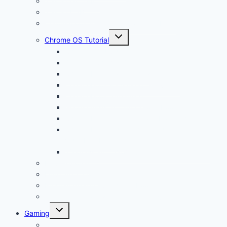
Was ist ein VPN?
Was ist USB C?
Chromebook Fragen + Antworten (FAQ)
Untermenü
Chrome OS Tutorial
öffnen
Chrome OS Update
Office in Chrome OS
Chromebook Datenschutz
Chromebook Papierkorb aktivieren
Chromebook Streaming
Google Assistant auf Chromebook aktivieren
Chromebook geht nicht an? Das ist die Lösung!
Chromebook Videoschnitt und
Videobearbeitung
Windows auf Chromebook für Unternehmen
Linux Tutorial
Linux App Store
Programmieren auf Chromebook
Google Tutorials (z.B. Google Docs)
Untermenü
Gaming
öffnen
Chromebook Gaming