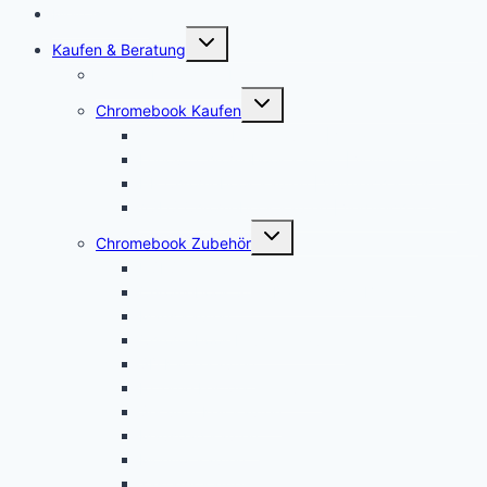
Mein Account
Untermenü
Kaufen & Beratung
öffnen
Chromebook Angebote
Untermenü
Chromebook Kaufen
öffnen
Acer Chromebook kaufen | Vergleich & Test
Lenovo Chromebook kaufen | Vergleich & Test
HP Chromebook kaufen | Vergleich & Test
ASUS Chromebook kaufen | Vergleich & Test
Untermenü
Chromebook Zubehör
öffnen
USI Stift kaufen
Chromebook Stift: Das sind die Besten!
Maus kaufen
Chromebook Drucker kaufen
SD Karte kaufen
Externe Festplatte kaufen
Security Key kaufen
Mauspad kaufen
Monitor kaufen
Tastatur kaufen