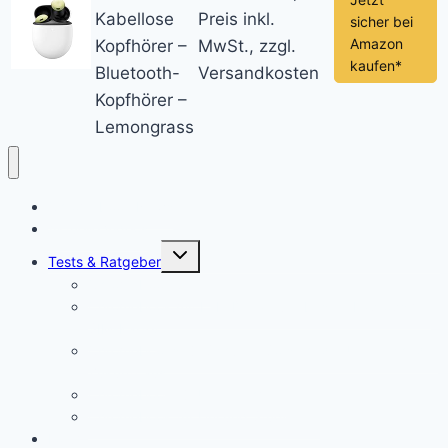
Kabellose
Preis inkl.
sicher bei
Amazon
Kopfhörer –
MwSt., zzgl.
kaufen*
Bluetooth-
Versandkosten
Kopfhörer –
Lemongrass
Chromebook News
Aktuelle Videos
Untermenü
Tests & Ratgeber
öffnen
Chromebook Stifte
Chromebook mit LTE: Die aktuell besten Laptops mit
SIM-Karte!
Chromebooks für Schulen: So sieht der Unterricht der
Zukunft aus
Chromebook für Unternehmen
Chromebook für Uni und Studenten
Forum