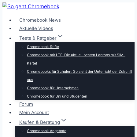
Zum
Inhalt
Chromebook News
springen
Aktuelle Videos
Tests & Ratgeber
Chromebook Stifte
Chromebook mit LTE: Die aktuell besten Laptops mit SIM-
Karte!
Chromebooks für Schulen: So sieht der Unterricht der Zukunft
aus
Chromebook für Unternehmen
Chromebook für Uni und Studenten
Forum
Mein Account
Kaufen & Beratung
Chromebook Angebote