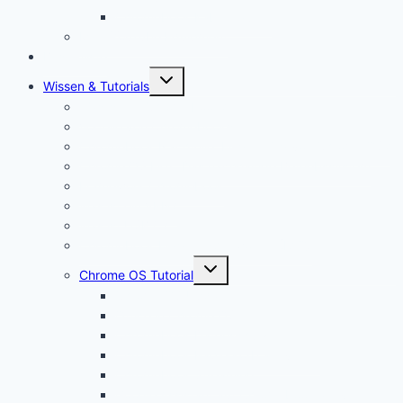
Chromebook Kabel kaufen
Mein YouTube Equipment
Bestenliste
Untermenü
Wissen & Tutorials
öffnen
Was ist ein Chromebook?
Vorteile von Chromebooks
Chromebook Nachteile: Finger Weg von Chrome OS?
Chrome OS Flex: Das nachhaltige Betriebssystem
Framework Chromebook
Was ist ein VPN?
Was ist USB C?
Chromebook Fragen + Antworten (FAQ)
Untermenü
Chrome OS Tutorial
öffnen
Chrome OS Update
Office in Chrome OS
Chromebook Datenschutz
Chromebook Papierkorb aktivieren
Chromebook Streaming
Google Assistant auf Chromebook aktivieren