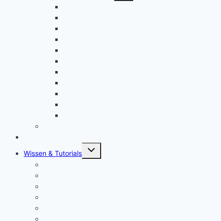
USI Stift kaufen
Chromebook Stift: Das sind die Besten!
Maus kaufen
Chromebook Drucker kaufen
SD Karte kaufen
Externe Festplatte kaufen
Security Key kaufen
Mauspad kaufen
Monitor kaufen
Tastatur kaufen
Chromebook Kabel kaufen
Mein YouTube Equipment
Bestenliste
Untermenü
Wissen & Tutorials
öffnen
Was ist ein Chromebook?
Vorteile von Chromebooks
Chromebook Nachteile: Finger Weg von Chrome OS?
Chrome OS Flex: Das nachhaltige Betriebssystem
Framework Chromebook
Was ist ein VPN?