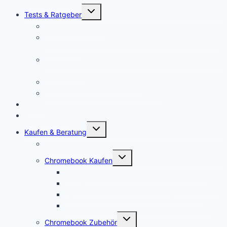
Untermenü
Tests & Ratgeber
öffnen
Chromebook Stifte
Chromebook mit LTE: Die aktuell besten Laptops mit
SIM-Karte!
Chromebooks für Schulen: So sieht der Unterricht der
Zukunft aus
Chromebook für Unternehmen
Chromebook für Uni und Studenten
Forum
Mein Account
Untermenü
Kaufen & Beratung
öffnen
Chromebook Angebote
Untermenü
Chromebook Kaufen
öffnen
Acer Chromebook kaufen | Vergleich & Test
Lenovo Chromebook kaufen | Vergleich & Test
HP Chromebook kaufen | Vergleich & Test
ASUS Chromebook kaufen | Vergleich & Test
Untermenü
Chromebook Zubehör
öffnen