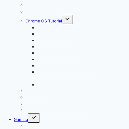
Was ist USB C?
Chromebook Fragen + Antworten (FAQ)
Untermenü
Chrome OS Tutorial
öffnen
Chrome OS Update
Office in Chrome OS
Chromebook Datenschutz
Chromebook Papierkorb aktivieren
Chromebook Streaming
Google Assistant auf Chromebook aktivieren
Chromebook geht nicht an? Das ist die Lösung!
Chromebook Videoschnitt und
Videobearbeitung
Windows auf Chromebook für Unternehmen
Linux Tutorial
Linux App Store
Programmieren auf Chromebook
Google Tutorials (z.B. Google Docs)
Untermenü
Gaming
öffnen
Chromebook Gaming