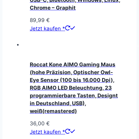
USB-C, Bluetooth, Windows, Linux,
Chrome – Graphit
89,99
€
Jetzt kaufen *
Roccat Kone AIMO Gaming Maus
(hohe Präzision, Optischer Owl-
Eye Sensor (100 bis 16.000 Dpi),
RGB AIMO LED Beleuchtung, 23
programmierbare Tasten, Designt
in Deutschland, USB),
weiß(remastered)
36,00
€
Jetzt kaufen *