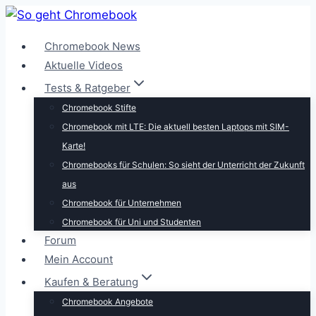
Zum
Inhalt
Chromebook News
springen
Aktuelle Videos
Tests & Ratgeber
Chromebook Stifte
Chromebook mit LTE: Die aktuell besten Laptops mit SIM-
Karte!
Chromebooks für Schulen: So sieht der Unterricht der Zukunft
aus
Chromebook für Unternehmen
Chromebook für Uni und Studenten
Forum
Mein Account
Kaufen & Beratung
Chromebook Angebote