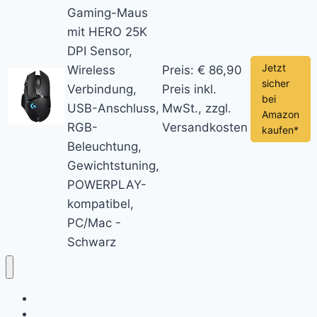
Gaming-Maus
mit HERO 25K
DPI Sensor,
Jetzt
Wireless
Preis: € 86,90
sicher
Verbindung,
Preis inkl.
bei
USB-Anschluss,
MwSt., zzgl.
Amazon
RGB-
Versandkosten
kaufen*
Beleuchtung,
Gewichtstuning,
POWERPLAY-
kompatibel,
PC/Mac -
Schwarz
Chromebook News
Aktuelle Videos