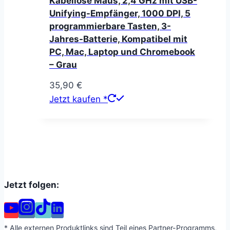
Kabellose Maus, 2,4 GHz mit USB-
Unifying-Empfänger, 1000 DPI, 5
programmierbare Tasten, 3-
Jahres-Batterie, Kompatibel mit
PC, Mac, Laptop und Chromebook
– Grau
35,90
€
Jetzt kaufen *
Jetzt folgen:
* Alle externen Produktlinks sind Teil eines Partner-Programms,