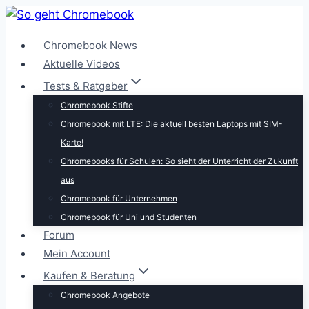
Zum
Inhalt
Chromebook News
springen
Aktuelle Videos
Tests & Ratgeber
Chromebook Stifte
Chromebook mit LTE: Die aktuell besten Laptops mit SIM-
Karte!
Chromebooks für Schulen: So sieht der Unterricht der Zukunft
aus
Chromebook für Unternehmen
Chromebook für Uni und Studenten
Forum
Mein Account
Kaufen & Beratung
Chromebook Angebote