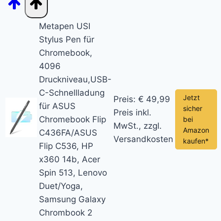
Metapen USI
Stylus Pen für
Chromebook,
4096
Druckniveau,USB-
C-Schnellladung
Jetzt
Preis: € 49,99
für ASUS
sicher
Preis inkl.
Chromebook Flip
bei
MwSt., zzgl.
Amazon
C436FA/ASUS
Versandkosten
kaufen*
Flip C536, HP
x360 14b, Acer
Spin 513, Lenovo
Duet/Yoga,
Samsung Galaxy
Chrombook 2