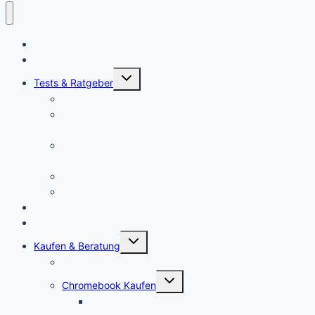
Chromebook News
Aktuelle Videos
Untermenü
Tests & Ratgeber
öffnen
Chromebook Stifte
Chromebook mit LTE: Die aktuell besten Laptops mit
SIM-Karte!
Chromebooks für Schulen: So sieht der Unterricht der
Zukunft aus
Chromebook für Unternehmen
Chromebook für Uni und Studenten
Forum
Mein Account
Untermenü
Kaufen & Beratung
öffnen
Chromebook Angebote
Untermenü
Chromebook Kaufen
öffnen
Acer Chromebook kaufen | Vergleich & Test