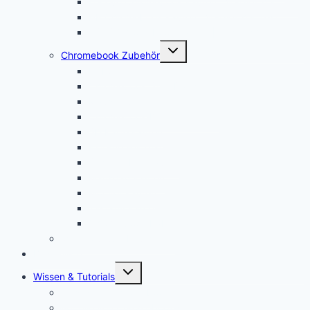
Lenovo Chromebook kaufen | Vergleich & Test
HP Chromebook kaufen | Vergleich & Test
ASUS Chromebook kaufen | Vergleich & Test
Untermenü
Chromebook Zubehör
öffnen
USI Stift kaufen
Chromebook Stift: Das sind die Besten!
Maus kaufen
Chromebook Drucker kaufen
SD Karte kaufen
Externe Festplatte kaufen
Security Key kaufen
Mauspad kaufen
Monitor kaufen
Tastatur kaufen
Chromebook Kabel kaufen
Mein YouTube Equipment
Bestenliste
Untermenü
Wissen & Tutorials
öffnen
Was ist ein Chromebook?
Vorteile von Chromebooks