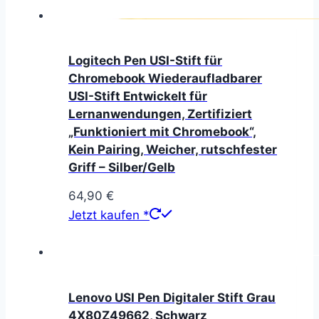
Logitech Pen USI-Stift für
Chromebook Wiederaufladbarer
USI-Stift Entwickelt für
Lernanwendungen, Zertifiziert
„Funktioniert mit Chromebook“,
Kein Pairing, Weicher, rutschfester
Griff – Silber/Gelb
64,90
€
Jetzt kaufen *
Lenovo USI Pen Digitaler Stift Grau
4X80Z49662, Schwarz