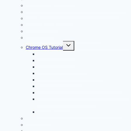
Chromebook Nachteile: Finger Weg von Chrome OS?
Chrome OS Flex: Das nachhaltige Betriebssystem
Framework Chromebook
Was ist ein VPN?
Was ist USB C?
Chromebook Fragen + Antworten (FAQ)
Untermenü
Chrome OS Tutorial
öffnen
Chrome OS Update
Office in Chrome OS
Chromebook Datenschutz
Chromebook Papierkorb aktivieren
Chromebook Streaming
Google Assistant auf Chromebook aktivieren
Chromebook geht nicht an? Das ist die Lösung!
Chromebook Videoschnitt und
Videobearbeitung
Windows auf Chromebook für Unternehmen
Linux Tutorial
Linux App Store