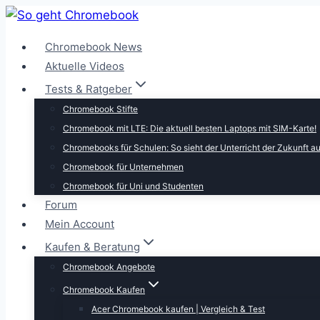
Zum
Inhalt
Chromebook News
springen
Aktuelle Videos
Tests & Ratgeber
Chromebook Stifte
Chromebook mit LTE: Die aktuell besten Laptops mit SIM-Karte!
Chromebooks für Schulen: So sieht der Unterricht der Zukunft a
Chromebook für Unternehmen
Chromebook für Uni und Studenten
Forum
Mein Account
Kaufen & Beratung
Chromebook Angebote
Chromebook Kaufen
Acer Chromebook kaufen | Vergleich & Test