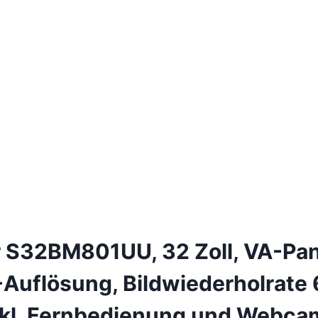
S32BM801UU, 32 Zoll, VA-Pane
Auflösung, Bildwiederholrate 6
inkl. Fernbedienung und Webca