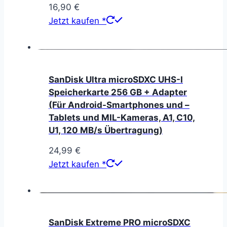
16,90
€
Jetzt kaufen *
SanDisk Ultra microSDXC UHS-I
Speicherkarte 256 GB + Adapter
(Für Android-Smartphones und –
Tablets und MIL-Kameras, A1, C10,
U1, 120 MB/s Übertragung)
24,99
€
Jetzt kaufen *
SanDisk Extreme PRO microSDXC