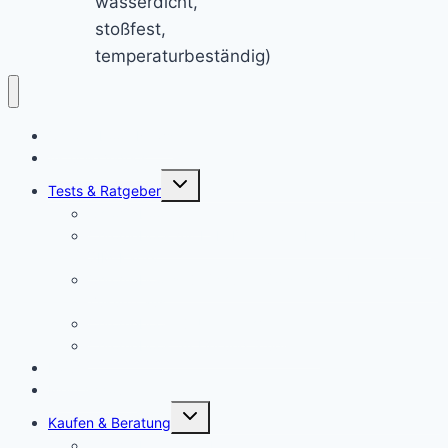
wasserdicht,
stoßfest,
temperaturbeständig)
Chromebook News
Aktuelle Videos
Untermenü
Tests & Ratgeber
öffnen
Chromebook Stifte
Chromebook mit LTE: Die aktuell besten Laptops mit
SIM-Karte!
Chromebooks für Schulen: So sieht der Unterricht der
Zukunft aus
Chromebook für Unternehmen
Chromebook für Uni und Studenten
Forum
Mein Account
Untermenü
Kaufen & Beratung
öffnen
Chromebook Angebote