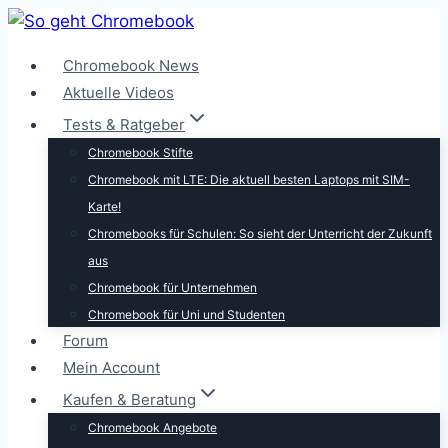
Zum
Inhalt
Chromebook News
springen
Aktuelle Videos
Tests & Ratgeber
Chromebook Stifte
Chromebook mit LTE: Die aktuell besten Laptops mit SIM-
Karte!
Chromebooks für Schulen: So sieht der Unterricht der Zukunft
aus
Chromebook für Unternehmen
Chromebook für Uni und Studenten
Forum
Mein Account
Kaufen & Beratung
Chromebook Angebote