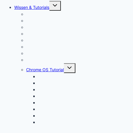
Untermenü
Wissen & Tutorials
öffnen
Was ist ein Chromebook?
Vorteile von Chromebooks
Chromebook Nachteile: Finger Weg von Chrome OS?
Chrome OS Flex: Das nachhaltige Betriebssystem
Framework Chromebook
Was ist ein VPN?
Was ist USB C?
Chromebook Fragen + Antworten (FAQ)
Untermenü
Chrome OS Tutorial
öffnen
Chrome OS Update
Office in Chrome OS
Chromebook Datenschutz
Chromebook Papierkorb aktivieren
Chromebook Streaming
Google Assistant auf Chromebook aktivieren
Chromebook geht nicht an? Das ist die Lösung!
Chromebook Videoschnitt und
Videobearbeitung