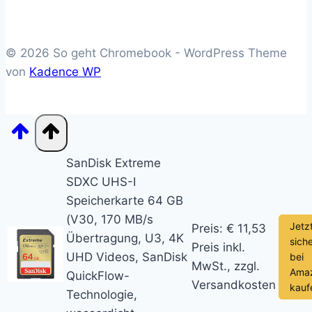
© 2026 So geht Chromebook - WordPress Theme
von
Kadence WP
SanDisk Extreme
SDXC UHS-I
Speicherkarte 64 GB
(V30, 170 MB/s
Jetz
Preis: € 11,53
Übertragung, U3, 4K
sich
Preis inkl.
UHD Videos, SanDisk
bei
MwSt., zzgl.
Ama
QuickFlow-
Versandkosten
kauf
Technologie,