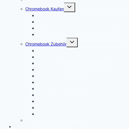
Untermenü
Chromebook Kaufen
öffnen
Acer Chromebook kaufen | Vergleich & Test
Lenovo Chromebook kaufen | Vergleich & Test
HP Chromebook kaufen | Vergleich & Test
ASUS Chromebook kaufen | Vergleich & Test
Untermenü
Chromebook Zubehör
öffnen
USI Stift kaufen
Chromebook Stift: Das sind die Besten!
Maus kaufen
Chromebook Drucker kaufen
SD Karte kaufen
Externe Festplatte kaufen
Security Key kaufen
Mauspad kaufen
Monitor kaufen
Tastatur kaufen
Chromebook Kabel kaufen
Mein YouTube Equipment
Bestenliste