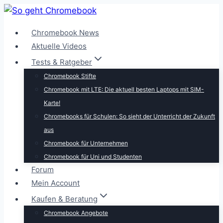
Zum
Inhalt
Chromebook News
springen
Aktuelle Videos
Tests & Ratgeber
Chromebook Stifte
Chromebook mit LTE: Die aktuell besten Laptops mit SIM-
Karte!
Chromebooks für Schulen: So sieht der Unterricht der Zukunft
aus
Chromebook für Unternehmen
Chromebook für Uni und Studenten
Forum
Mein Account
Kaufen & Beratung
Chromebook Angebote