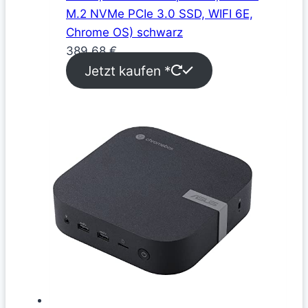
M.2 NVMe PCIe 3.0 SSD, WIFI 6E,
Chrome OS) schwarz
389,68
€
Jetzt kaufen *