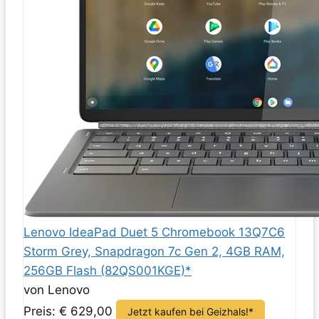
Lenovo IdeaPad Duet 5 Chromebook 13Q7C6
Storm Grey, Snapdragon 7c Gen 2, 4GB RAM,
256GB Flash (82QS001KGE)*
von Lenovo
Preis: € 629,00
Jetzt kaufen bei Geizhals!*