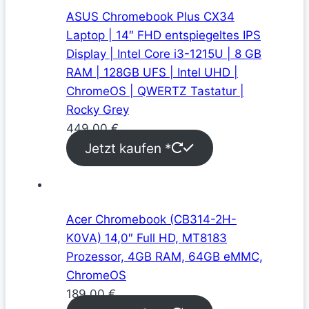
ASUS Chromebook Plus CX34
Laptop | 14″ FHD entspiegeltes IPS
Display | Intel Core i3-1215U | 8 GB
RAM | 128GB UFS | Intel UHD |
ChromeOS | QWERTZ Tastatur |
Rocky Grey
449,00
€
Jetzt kaufen *
Acer Chromebook (CB314-2H-
K0VA) 14,0″ Full HD, MT8183
Prozessor, 4GB RAM, 64GB eMMC,
ChromeOS
189,00
€