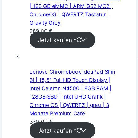
| 128 GB eMMC | ARM G52 MC2 |
ChromeOS | QWERTZ Tastatur |
Gravity Grey
289,00
€
Jetzt kaufen *
Lenovo Chromebook IdeaPad Slim
3i | 15,6″ Full HD Touch Display |
Intel Celeron N4500 | 8GB RAM |
128GB SSD | Intel UHD Grafik |
Chrome OS | QWERTZ | grau | 3
Monate Premium Care
379,00
€
Jetzt kaufen *