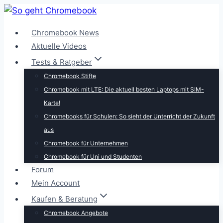
Zum
Inhalt
Chromebook News
springen
Aktuelle Videos
Tests & Ratgeber
Chromebook Stifte
Chromebook mit LTE: Die aktuell besten Laptops mit SIM-
Karte!
Chromebooks für Schulen: So sieht der Unterricht der Zukunft
aus
Chromebook für Unternehmen
Chromebook für Uni und Studenten
Forum
Mein Account
Kaufen & Beratung
Chromebook Angebote