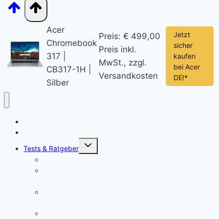
Acer
Jetzt
Preis: € 499,00
Chromebook
sicher
Preis inkl.
317 |
kaufen
MwSt., zzgl.
bei Acer
CB317-1H |
Versandkosten
DE!*
Silber
Chromebook News
Aktuelle Videos
Untermenü
Tests & Ratgeber
öffnen
Chromebook Stifte
Chromebook mit LTE: Die aktuell besten Laptops mit
SIM-Karte!
Chromebooks für Schulen: So sieht der Unterricht der
Zukunft aus
Chromebook für Unternehmen