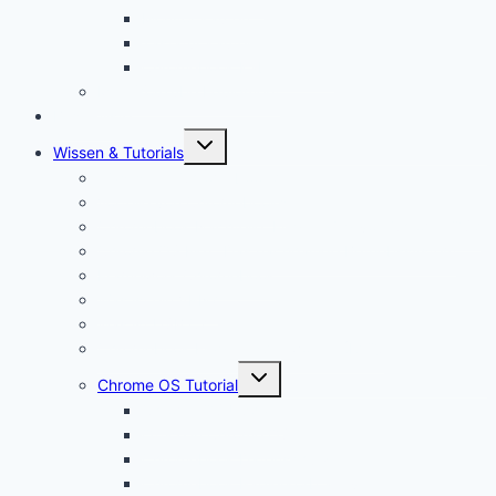
Monitor kaufen
Tastatur kaufen
Chromebook Kabel kaufen
Mein YouTube Equipment
Bestenliste
Untermenü
Wissen & Tutorials
öffnen
Was ist ein Chromebook?
Vorteile von Chromebooks
Chromebook Nachteile: Finger Weg von Chrome OS?
Chrome OS Flex: Das nachhaltige Betriebssystem
Framework Chromebook
Was ist ein VPN?
Was ist USB C?
Chromebook Fragen + Antworten (FAQ)
Untermenü
Chrome OS Tutorial
öffnen
Chrome OS Update
Office in Chrome OS
Chromebook Datenschutz
Chromebook Papierkorb aktivieren