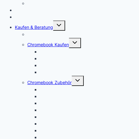
Chromebook für Uni und Studenten
Forum
Mein Account
Untermenü
Kaufen & Beratung
öffnen
Chromebook Angebote
Untermenü
Chromebook Kaufen
öffnen
Acer Chromebook kaufen | Vergleich & Test
Lenovo Chromebook kaufen | Vergleich & Test
HP Chromebook kaufen | Vergleich & Test
ASUS Chromebook kaufen | Vergleich & Test
Untermenü
Chromebook Zubehör
öffnen
USI Stift kaufen
Chromebook Stift: Das sind die Besten!
Maus kaufen
Chromebook Drucker kaufen
SD Karte kaufen
Externe Festplatte kaufen
Security Key kaufen
Mauspad kaufen