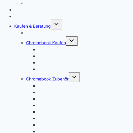
Chromebook für Uni und Studenten
Forum
Mein Account
Untermenü
Kaufen & Beratung
öffnen
Chromebook Angebote
Untermenü
Chromebook Kaufen
öffnen
Acer Chromebook kaufen | Vergleich & Test
Lenovo Chromebook kaufen | Vergleich & Test
HP Chromebook kaufen | Vergleich & Test
ASUS Chromebook kaufen | Vergleich & Test
Untermenü
Chromebook Zubehör
öffnen
USI Stift kaufen
Chromebook Stift: Das sind die Besten!
Maus kaufen
Chromebook Drucker kaufen
SD Karte kaufen
Externe Festplatte kaufen
Security Key kaufen
Mauspad kaufen