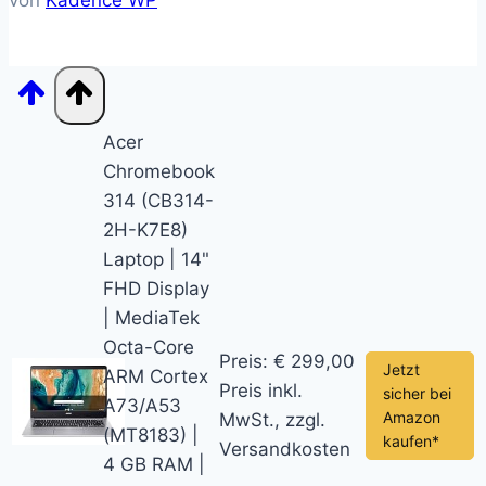
von
Kadence WP
Acer
Chromebook
314 (CB314-
2H-K7E8)
Laptop | 14"
FHD Display
| MediaTek
Octa-Core
Preis: € 299,00
Jetzt
ARM Cortex
Preis inkl.
sicher bei
A73/A53
Amazon
MwSt., zzgl.
(MT8183) |
kaufen*
Versandkosten
4 GB RAM |