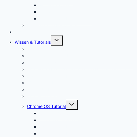
Monitor kaufen
Tastatur kaufen
Chromebook Kabel kaufen
Mein YouTube Equipment
Bestenliste
Untermenü
Wissen & Tutorials
öffnen
Was ist ein Chromebook?
Vorteile von Chromebooks
Chromebook Nachteile: Finger Weg von Chrome OS?
Chrome OS Flex: Das nachhaltige Betriebssystem
Framework Chromebook
Was ist ein VPN?
Was ist USB C?
Chromebook Fragen + Antworten (FAQ)
Untermenü
Chrome OS Tutorial
öffnen
Chrome OS Update
Office in Chrome OS
Chromebook Datenschutz
Chromebook Papierkorb aktivieren