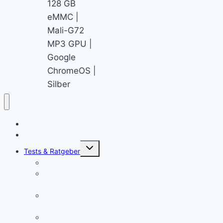
128 GB
eMMC |
Mali-G72
MP3 GPU |
Google
ChromeOS |
Silber
Chromebook News
Aktuelle Videos
Untermenü
Tests & Ratgeber
öffnen
Chromebook Stifte
Chromebook mit LTE: Die aktuell besten Laptops mit
SIM-Karte!
Chromebooks für Schulen: So sieht der Unterricht der
Zukunft aus
Chromebook für Unternehmen