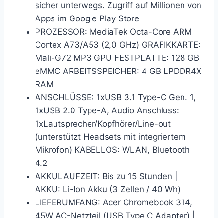
sicher unterwegs. Zugriff auf Millionen von
Apps im Google Play Store
PROZESSOR: MediaTek Octa-Core ARM
Cortex A73/A53 (2,0 GHz) GRAFIKKARTE:
Mali-G72 MP3 GPU FESTPLATTE: 128 GB
eMMC ARBEITSSPEICHER: 4 GB LPDDR4X
RAM
ANSCHLÜSSE: 1xUSB 3.1 Type-C Gen. 1,
1xUSB 2.0 Type-A, Audio Anschluss:
1xLautsprecher/Kopfhörer/Line-out
(unterstützt Headsets mit integriertem
Mikrofon) KABELLOS: WLAN, Bluetooth
4.2
AKKULAUFZEIT: Bis zu 15 Stunden |
AKKU: Li-Ion Akku (3 Zellen / 40 Wh)
LIEFERUMFANG: Acer Chromebook 314,
45W AC-Netzteil (USB Type C Adapter) |