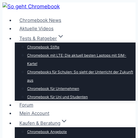
Zum
Inhalt
Chromebook News
springen
Aktuelle Videos
Tests & Ratgeber
Chromebook Stifte
Chromebook mit LTE: Die aktuell besten Laptops mit SIM-
Karte!
Chromebooks für Schulen: So sieht der Unterricht der Zukunft
aus
Chromebook für Unternehmen
Chromebook für Uni und Studenten
Forum
Mein Account
Kaufen & Beratung
Chromebook Angebote