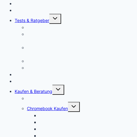
Chromebook News
Aktuelle Videos
Untermenü
Tests & Ratgeber
öffnen
Chromebook Stifte
Chromebook mit LTE: Die aktuell besten Laptops mit
SIM-Karte!
Chromebooks für Schulen: So sieht der Unterricht der
Zukunft aus
Chromebook für Unternehmen
Chromebook für Uni und Studenten
Forum
Mein Account
Untermenü
Kaufen & Beratung
öffnen
Chromebook Angebote
Untermenü
Chromebook Kaufen
öffnen
Acer Chromebook kaufen | Vergleich & Test
Lenovo Chromebook kaufen | Vergleich & Test
HP Chromebook kaufen | Vergleich & Test
ASUS Chromebook kaufen | Vergleich & Test