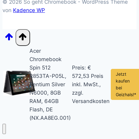
© 2026 So geht Chromebook - WordPress Theme
von
Kadence WP
Acer
Chromebook
Spin 512
Preis: €
Jetzt
R853TA-P05L,
572,53
Preis
kaufen
Pentium Silver
inkl. MwSt.,
bei
N6000, 8GB
zzgl.
Geizhals!*
RAM, 64GB
Versandkosten
Flash, DE
(NX.AA8EG.001)