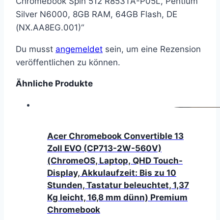
Chromebook Spin 512 R853TA-P05L, Pentium
Silver N6000, 8GB RAM, 64GB Flash, DE
(NX.AA8EG.001)“
Du musst
angemeldet
sein, um eine Rezension
veröffentlichen zu können.
Ähnliche Produkte
Acer Chromebook Convertible 13
Zoll EVO (CP713-2W-560V)
(ChromeOS, Laptop, QHD Touch-
Display, Akkulaufzeit: Bis zu 10
Stunden, Tastatur beleuchtet, 1,37
Kg leicht, 16,8 mm dünn) Premium
Chromebook