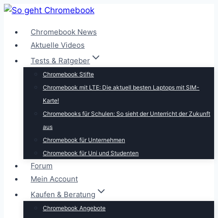
Zum
Inhalt
Chromebook News
springen
Aktuelle Videos
Tests & Ratgeber
Chromebook Stifte
Chromebook mit LTE: Die aktuell besten Laptops mit SIM-
Karte!
Chromebooks für Schulen: So sieht der Unterricht der Zukunft
aus
Chromebook für Unternehmen
Chromebook für Uni und Studenten
Forum
Mein Account
Kaufen & Beratung
Chromebook Angebote