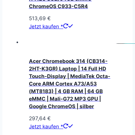
ChromeOS C933-C5R4
513,69
€
Jetzt kaufen *
Acer Chromebook 314 (CB314-
2HT-K3GR) Laptop | 14 Full HD
Touch-Display | MediaTek Octa-
Core ARM Cortex A73/A53
(MT8183) | 4 GB RAM | 64 GB
eMMC | Mali-G72 MP3 GPU |
Google ChromeOS | silber
297,64
€
Jetzt kaufen *