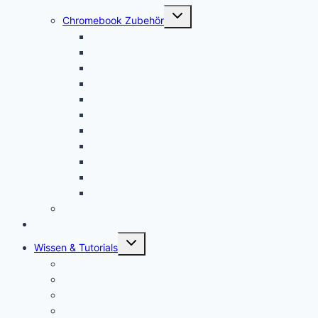
Untermenü
Chromebook Zubehör
öffnen
USI Stift kaufen
Chromebook Stift: Das sind die Besten!
Maus kaufen
Chromebook Drucker kaufen
SD Karte kaufen
Externe Festplatte kaufen
Security Key kaufen
Mauspad kaufen
Monitor kaufen
Tastatur kaufen
Chromebook Kabel kaufen
Mein YouTube Equipment
Bestenliste
Untermenü
Wissen & Tutorials
öffnen
Was ist ein Chromebook?
Vorteile von Chromebooks
Chromebook Nachteile: Finger Weg von Chrome OS?
Chrome OS Flex: Das nachhaltige Betriebssystem