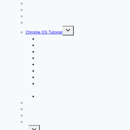
Framework Chromebook
Was ist ein VPN?
Was ist USB C?
Chromebook Fragen + Antworten (FAQ)
Untermenü
Chrome OS Tutorial
öffnen
Chrome OS Update
Office in Chrome OS
Chromebook Datenschutz
Chromebook Papierkorb aktivieren
Chromebook Streaming
Google Assistant auf Chromebook aktivieren
Chromebook geht nicht an? Das ist die Lösung!
Chromebook Videoschnitt und
Videobearbeitung
Windows auf Chromebook für Unternehmen
Linux Tutorial
Linux App Store
Programmieren auf Chromebook
Google Tutorials (z.B. Google Docs)
Untermenü