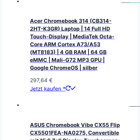
Acer Chromebook 314 (CB314-
2HT-K3GR) Laptop | 14 Full HD
Touch-Display | MediaTek Octa-
Core ARM Cortex A73/A53
(MT8183) | 4 GB RAM | 64 GB
eMMC | Mali-G72 MP3 GPU |
Google ChromeOS | silber
297,64
€
Jetzt kaufen *
ASUS Chromebook Vibe CX55 Flip
CX5501FEA-NA0275, Convertible