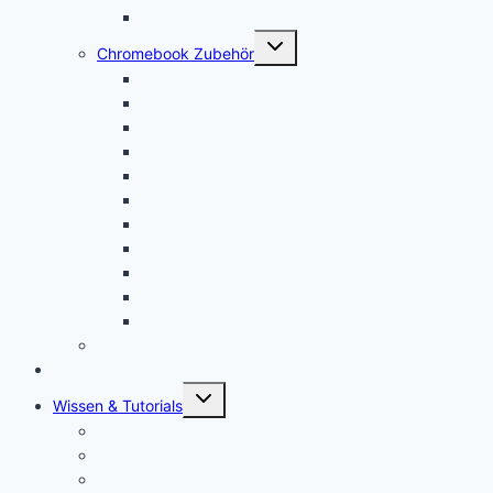
ASUS Chromebook kaufen | Vergleich & Test
Untermenü
Chromebook Zubehör
öffnen
USI Stift kaufen
Chromebook Stift: Das sind die Besten!
Maus kaufen
Chromebook Drucker kaufen
SD Karte kaufen
Externe Festplatte kaufen
Security Key kaufen
Mauspad kaufen
Monitor kaufen
Tastatur kaufen
Chromebook Kabel kaufen
Mein YouTube Equipment
Bestenliste
Untermenü
Wissen & Tutorials
öffnen
Was ist ein Chromebook?
Vorteile von Chromebooks
Chromebook Nachteile: Finger Weg von Chrome OS?