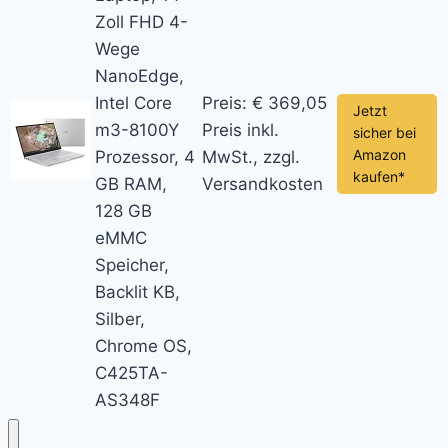
Zoll FHD 4-
Wege
NanoEdge,
Intel Core
Preis: € 369,05
Jetzt
m3-8100Y
Preis inkl.
sicher bei
Amazon
Prozessor, 4
MwSt., zzgl.
kaufen*
GB RAM,
Versandkosten
128 GB
eMMC
Speicher,
Backlit KB,
Silber,
Chrome OS,
C425TA-
AS348F