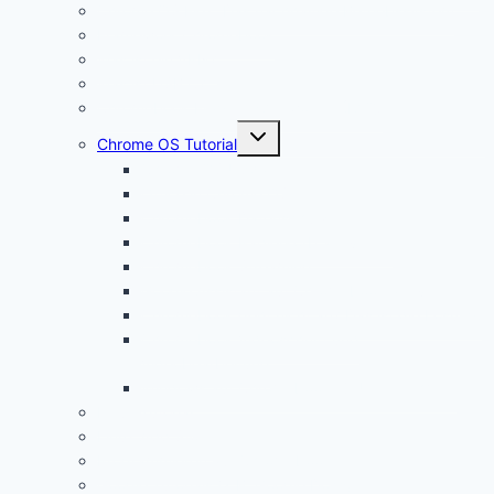
Chrome OS Flex: Das nachhaltige Betriebssystem
Framework Chromebook
Was ist ein VPN?
Was ist USB C?
Chromebook Fragen + Antworten (FAQ)
Untermenü
Chrome OS Tutorial
öffnen
Chrome OS Update
Office in Chrome OS
Chromebook Datenschutz
Chromebook Papierkorb aktivieren
Chromebook Streaming
Google Assistant auf Chromebook aktivieren
Chromebook geht nicht an? Das ist die Lösung!
Chromebook Videoschnitt und
Videobearbeitung
Windows auf Chromebook für Unternehmen
Linux Tutorial
Linux App Store
Programmieren auf Chromebook
Google Tutorials (z.B. Google Docs)