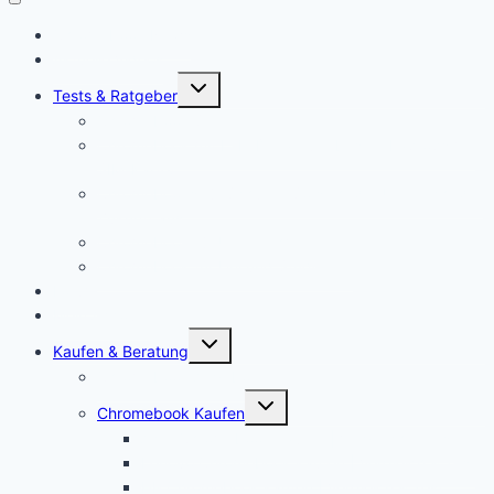
Chromebook News
Aktuelle Videos
Untermenü
Tests & Ratgeber
öffnen
Chromebook Stifte
Chromebook mit LTE: Die aktuell besten Laptops mit
SIM-Karte!
Chromebooks für Schulen: So sieht der Unterricht der
Zukunft aus
Chromebook für Unternehmen
Chromebook für Uni und Studenten
Forum
Mein Account
Untermenü
Kaufen & Beratung
öffnen
Chromebook Angebote
Untermenü
Chromebook Kaufen
öffnen
Acer Chromebook kaufen | Vergleich & Test
Lenovo Chromebook kaufen | Vergleich & Test
HP Chromebook kaufen | Vergleich & Test