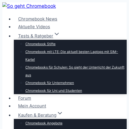
Zum
Inhalt
Chromebook News
springen
Aktuelle Videos
Tests & Ratgeber
Chromebook Stifte
Chromebook mit LTE: Die aktuell besten Laptops mit SIM-
Karte!
Chromebooks für Schulen: So sieht der Unterricht der Zukunft
aus
Chromebook für Unternehmen
Chromebook für Uni und Studenten
Forum
Mein Account
Kaufen & Beratung
Chromebook Angebote