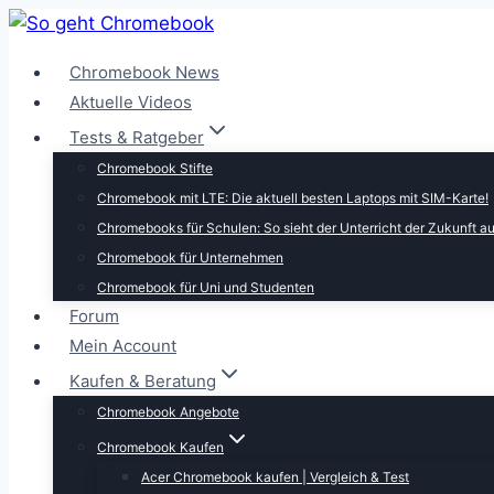
Zum
Inhalt
Chromebook News
springen
Aktuelle Videos
Tests & Ratgeber
Chromebook Stifte
Chromebook mit LTE: Die aktuell besten Laptops mit SIM-Karte!
Chromebooks für Schulen: So sieht der Unterricht der Zukunft a
Chromebook für Unternehmen
Chromebook für Uni und Studenten
Forum
Mein Account
Kaufen & Beratung
Chromebook Angebote
Chromebook Kaufen
Acer Chromebook kaufen | Vergleich & Test