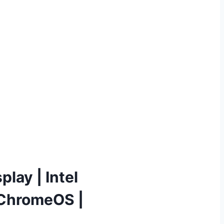
lay | Intel
 ChromeOS |