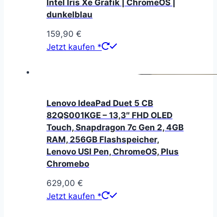
Intel Iris Xe Grafik | ChromeOS |
dunkelblau
159,90
€
Jetzt kaufen *
Lenovo IdeaPad Duet 5 CB
82QS001KGE – 13,3″ FHD OLED
Touch, Snapdragon 7c Gen 2, 4GB
RAM, 256GB Flashspeicher,
Lenovo USI Pen, ChromeOS, Plus
Chromebo
629,00
€
Jetzt kaufen *