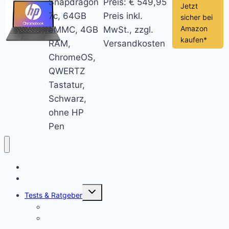
Snapdragon
Preis: € 549,95
Jetzt
7c, 64GB
Preis inkl.
sicher bei
Amazon
eMMC, 4GB
MwSt., zzgl.
kaufen*
RAM,
Versandkosten
ChromeOS,
QWERTZ
Tastatur,
Schwarz,
ohne HP
Pen
Chromebook News
Aktuelle Videos
Untermenü
Tests & Ratgeber
öffnen
Chromebook Stifte
Chromebook mit LTE: Die aktuell besten Laptops mit