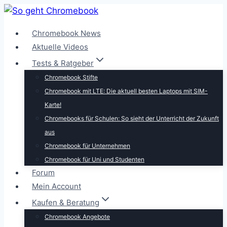
Zum
Inhalt
Chromebook News
springen
Aktuelle Videos
Tests & Ratgeber
Chromebook Stifte
Chromebook mit LTE: Die aktuell besten Laptops mit SIM-
Karte!
Chromebooks für Schulen: So sieht der Unterricht der Zukunft
aus
Chromebook für Unternehmen
Chromebook für Uni und Studenten
Forum
Mein Account
Kaufen & Beratung
Chromebook Angebote