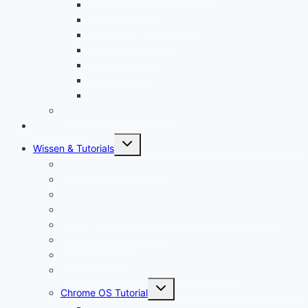
SD Karte kaufen
Externe Festplatte kaufen
Security Key kaufen
Mauspad kaufen
Monitor kaufen
Tastatur kaufen
Chromebook Kabel kaufen
Mein YouTube Equipment
Bestenliste
Untermenü
Wissen & Tutorials
öffnen
Was ist ein Chromebook?
Vorteile von Chromebooks
Chromebook Nachteile: Finger Weg von Chrome OS?
Chrome OS Flex: Das nachhaltige Betriebssystem
Framework Chromebook
Was ist ein VPN?
Was ist USB C?
Chromebook Fragen + Antworten (FAQ)
Untermenü
Chrome OS Tutorial
öffnen