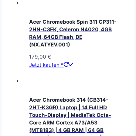
Acer Chromebook Spin 311 CP311-
2HN-C3FK, Celeron N4020, 4GB
RAM, 64GB Flash, DE
(NX.ATYEV.001)
179,00
€
Jetzt kaufen *
Acer Chromebook 314 (CB314-
2HT-K3GR) Laptop | 14 Full HD
Touch-Display | MediaTek Octa-
Core ARM Cortex A73/A53
(MT8183) | 4 GB RAM | 64 GB