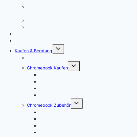
SIM-Karte!
Chromebooks für Schulen: So sieht der Unterricht der
Zukunft aus
Chromebook für Unternehmen
Chromebook für Uni und Studenten
Forum
Mein Account
Untermenü
Kaufen & Beratung
öffnen
Chromebook Angebote
Untermenü
Chromebook Kaufen
öffnen
Acer Chromebook kaufen | Vergleich & Test
Lenovo Chromebook kaufen | Vergleich & Test
HP Chromebook kaufen | Vergleich & Test
ASUS Chromebook kaufen | Vergleich & Test
Untermenü
Chromebook Zubehör
öffnen
USI Stift kaufen
Chromebook Stift: Das sind die Besten!
Maus kaufen
Chromebook Drucker kaufen