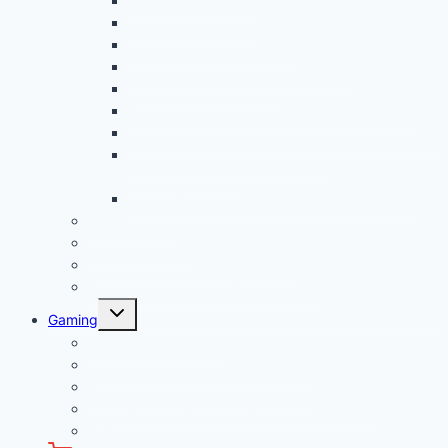
Chrome OS Update
Office in Chrome OS
Chromebook Datenschutz
Chromebook Papierkorb aktivieren
Chromebook Streaming
Google Assistant auf Chromebook aktivieren
Chromebook geht nicht an? Das ist die Lösung!
Chromebook Videoschnitt und
Videobearbeitung
Windows auf Chromebook für Unternehmen
Linux Tutorial
Linux App Store
Programmieren auf Chromebook
Google Tutorials (z.B. Google Docs)
Untermenü
Gaming
öffnen
Chromebook Gaming
Steam auf Chromebook installieren
Minecraft auf Chromebook spielen
Die besten Browsergames kostenlos spielen
GeForce Now