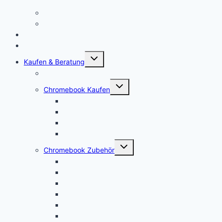
Zukunft aus
Chromebook für Unternehmen
Chromebook für Uni und Studenten
Forum
Mein Account
Untermenü
Kaufen & Beratung
öffnen
Chromebook Angebote
Untermenü
Chromebook Kaufen
öffnen
Acer Chromebook kaufen | Vergleich & Test
Lenovo Chromebook kaufen | Vergleich & Test
HP Chromebook kaufen | Vergleich & Test
ASUS Chromebook kaufen | Vergleich & Test
Untermenü
Chromebook Zubehör
öffnen
USI Stift kaufen
Chromebook Stift: Das sind die Besten!
Maus kaufen
Chromebook Drucker kaufen
SD Karte kaufen
Externe Festplatte kaufen