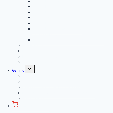
Chromebook Datenschutz
Chromebook Papierkorb aktivieren
Chromebook Streaming
Google Assistant auf Chromebook aktivieren
Chromebook geht nicht an? Das ist die Lösung!
Chromebook Videoschnitt und
Videobearbeitung
Windows auf Chromebook für Unternehmen
Linux Tutorial
Linux App Store
Programmieren auf Chromebook
Google Tutorials (z.B. Google Docs)
Untermenü
Gaming
öffnen
Chromebook Gaming
Steam auf Chromebook installieren
Minecraft auf Chromebook spielen
Die besten Browsergames kostenlos spielen
GeForce Now
Chromebook Shop