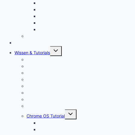
Security Key kaufen
Mauspad kaufen
Monitor kaufen
Tastatur kaufen
Chromebook Kabel kaufen
Mein YouTube Equipment
Bestenliste
Untermenü
Wissen & Tutorials
öffnen
Was ist ein Chromebook?
Vorteile von Chromebooks
Chromebook Nachteile: Finger Weg von Chrome OS?
Chrome OS Flex: Das nachhaltige Betriebssystem
Framework Chromebook
Was ist ein VPN?
Was ist USB C?
Chromebook Fragen + Antworten (FAQ)
Untermenü
Chrome OS Tutorial
öffnen
Chrome OS Update
Office in Chrome OS