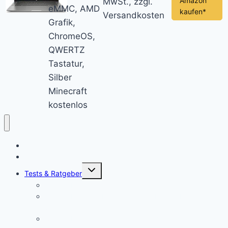
Amazon
MwSt., zzgl.
eMMC, AMD
kaufen*
Versandkosten
Grafik,
ChromeOS,
QWERTZ
Tastatur,
Silber
Minecraft
kostenlos
Chromebook News
Aktuelle Videos
Untermenü
Tests & Ratgeber
öffnen
Chromebook Stifte
Chromebook mit LTE: Die aktuell besten Laptops mit
SIM-Karte!
Chromebooks für Schulen: So sieht der Unterricht der