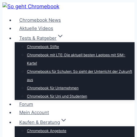
Zum
Inhalt
Chromebook News
springen
Aktuelle Videos
Tests & Ratgeber
Chromebook Stifte
Chromebook mit LTE: Die aktuell besten Laptops mit SIM-
Karte!
Chromebooks für Schulen: So sieht der Unterricht der Zukunft
aus
Chromebook für Unternehmen
Chromebook für Uni und Studenten
Forum
Mein Account
Kaufen & Beratung
Chromebook Angebote