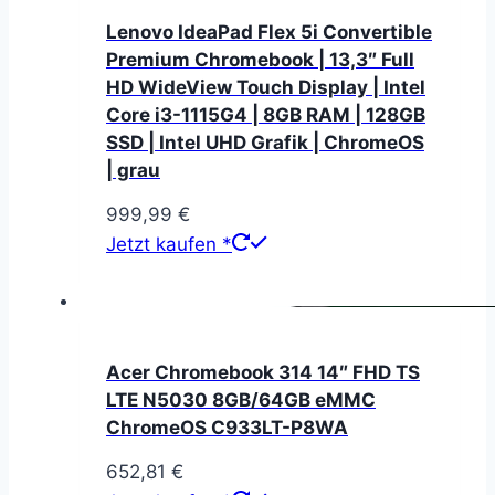
Lenovo IdeaPad Flex 5i Convertible
Premium Chromebook | 13,3″ Full
HD WideView Touch Display | Intel
Core i3-1115G4 | 8GB RAM | 128GB
SSD | Intel UHD Grafik | ChromeOS
| grau
999,99
€
Jetzt kaufen *
Acer Chromebook 314 14″ FHD TS
LTE N5030 8GB/64GB eMMC
ChromeOS C933LT-P8WA
652,81
€