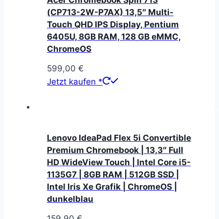
(CP713-2W-P7AX) 13,5″ Multi-
Touch QHD IPS Display, Pentium
6405U, 8GB RAM, 128 GB eMMC,
ChromeOS
599,00
€
Jetzt kaufen *
Lenovo IdeaPad Flex 5i Convertible
Premium Chromebook | 13,3″ Full
HD WideView Touch | Intel Core i5-
1135G7 | 8GB RAM | 512GB SSD |
Intel Iris Xe Grafik | ChromeOS |
dunkelblau
159,90
€