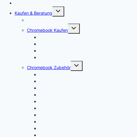
Mein Account
Untermenü
Kaufen & Beratung
öffnen
Chromebook Angebote
Untermenü
Chromebook Kaufen
öffnen
Acer Chromebook kaufen | Vergleich & Test
Lenovo Chromebook kaufen | Vergleich & Test
HP Chromebook kaufen | Vergleich & Test
ASUS Chromebook kaufen | Vergleich & Test
Untermenü
Chromebook Zubehör
öffnen
USI Stift kaufen
Chromebook Stift: Das sind die Besten!
Maus kaufen
Chromebook Drucker kaufen
SD Karte kaufen
Externe Festplatte kaufen
Security Key kaufen
Mauspad kaufen
Monitor kaufen
Tastatur kaufen