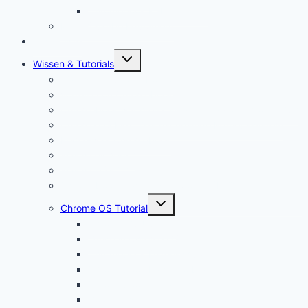
Chromebook Kabel kaufen
Mein YouTube Equipment
Bestenliste
Untermenü
Wissen & Tutorials
öffnen
Was ist ein Chromebook?
Vorteile von Chromebooks
Chromebook Nachteile: Finger Weg von Chrome OS?
Chrome OS Flex: Das nachhaltige Betriebssystem
Framework Chromebook
Was ist ein VPN?
Was ist USB C?
Chromebook Fragen + Antworten (FAQ)
Untermenü
Chrome OS Tutorial
öffnen
Chrome OS Update
Office in Chrome OS
Chromebook Datenschutz
Chromebook Papierkorb aktivieren
Chromebook Streaming
Google Assistant auf Chromebook aktivieren