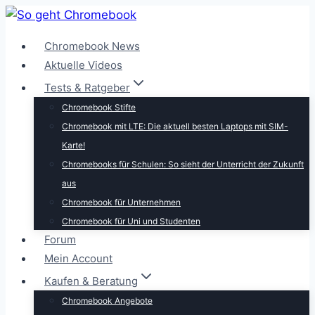
Zum
Inhalt
Chromebook News
springen
Aktuelle Videos
Tests & Ratgeber
Chromebook Stifte
Chromebook mit LTE: Die aktuell besten Laptops mit SIM-
Karte!
Chromebooks für Schulen: So sieht der Unterricht der Zukunft
aus
Chromebook für Unternehmen
Chromebook für Uni und Studenten
Forum
Mein Account
Kaufen & Beratung
Chromebook Angebote