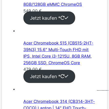
8GB/128GB eMMC ChromeOS
549,00
€
Jetzt kaufen *
Acer Chromebook 515 (CB515-2HT-
39N3) 15.6″ Multi-Touch FHD mit
IPS, Intel Core i3-1215U, 8GB RAM,
256GB SSD, ChromeOS Core
479,00
€
Jetzt kaufen *
Acer Chromebook 314 (CB314-3HT-
C0CQ) Laptop | 14″ FHD Touch-