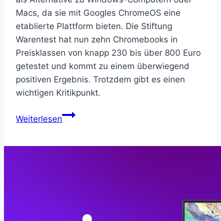
Macs, da sie mit Googles ChromeOS eine
etablierte Plattform bieten. Die Stiftung
Warentest hat nun zehn Chromebooks in
Preisklassen von knapp 230 bis über 800 Euro
getestet und kommt zu einem überwiegend
positiven Ergebnis. Trotzdem gibt es einen
wichtigen Kritikpunkt.
Stiftung
Weiterlesen
Warentest
testet
zehn
Chromebooks:
Fast
alle
schneiden
gut