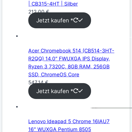
| CB315-4HT | Silber
212,00
€
Jetzt kaufen *
Acer Chromebook 514 (CB514-3HT-
R2QQ) 14.0″ FWUXGA IPS Display,
Ryzen 3 7320C, 8GB RAM, 256GB
SSD, ChromeOS Core
547,14
€
Jetzt kaufen *
Lenovo Ideapad 5 Chrome 16IAU7
16″ WUXGA Pentium 8505