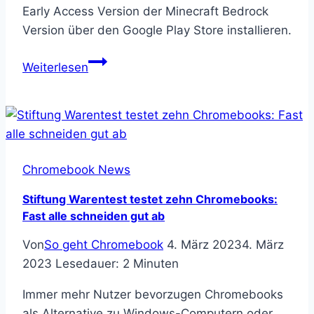
Early Access Version der Minecraft Bedrock
Version über den Google Play Store installieren.
Minecraft
Weiterlesen
auf
Chromebook:
Bedrock
Edition
ab
Chromebook News
sofort
verfügbar!
Stiftung Warentest testet zehn Chromebooks:
Fast alle schneiden gut ab
Von
So geht Chromebook
4. März 2023
4. März
2023
Lesedauer:
2
Minuten
Immer mehr Nutzer bevorzugen Chromebooks
als Alternative zu Windows-Computern oder