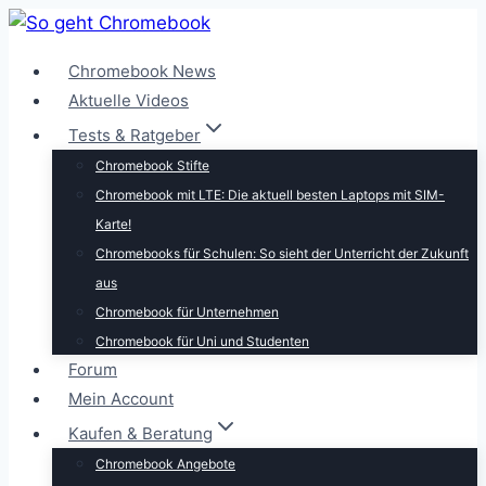
Zum
Inhalt
Chromebook News
springen
Aktuelle Videos
Tests & Ratgeber
Chromebook Stifte
Chromebook mit LTE: Die aktuell besten Laptops mit SIM-
Karte!
Chromebooks für Schulen: So sieht der Unterricht der Zukunft
aus
Chromebook für Unternehmen
Chromebook für Uni und Studenten
Forum
Mein Account
Kaufen & Beratung
Chromebook Angebote