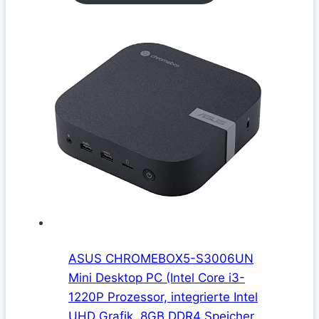
ASUS CHROMEBOX5-S3006UN
Mini Desktop PC (Intel Core i3-
1220P Prozessor, integrierte Intel
UHD Grafik, 8GB DDR4 Speicher,