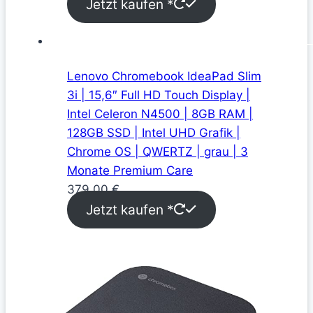
Jetzt kaufen *
Lenovo Chromebook IdeaPad Slim
3i | 15,6″ Full HD Touch Display |
Intel Celeron N4500 | 8GB RAM |
128GB SSD | Intel UHD Grafik |
Chrome OS | QWERTZ | grau | 3
Monate Premium Care
379,00
€
Jetzt kaufen *